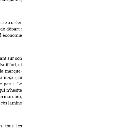
rise à créer
 de départ :
d’économie
tant sur son
tif fort, et
 la marque-
 ni-ça », ni
e pas ». Le
qui n’hésite
permarché),
ccès lamine
s tous les