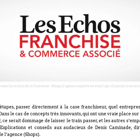
esse Les echos de la franchise - Shops, l'agence experte en retail qui illumine tous l
 étapes, passer directement à la case franchiseur, quel entrepre
Dans le cas de concepts très innovants, qui ont une vraie place s
, ce serait dommage de laisser le train passer, et les autres s’em
Explications et conseils aux audacieux de Denis Caminade, di
de l’agence (Shops).