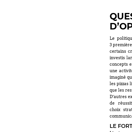
QUES
D’O
Le politiq
3 première
certains c
investis l
concepts e
une activit
imaginé que
les pizzas 
que les res
D’autres ex
de réussi
choix str
communica
LE FOR