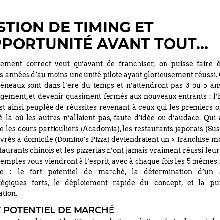
TION DE TIMING ET
PPORTUNITÉ AVANT TOUT…
uement correct veut qu’avant de franchiser, on puisse faire 
s années d’au moins une unité pilote ayant glorieusement réussi.
réneaux sont dans l’ère du temps et n’attendront pas 3 ou 5 an
argement, et devenir quasiment fermés aux nouveaux entrants : l’h
st ainsi peuplée de réussites revenant à ceux qui les premiers o
é là où les autres n’allaient pas, faute d’idée ou d’audace. Qui 
 les cours particuliers (Acadomia), les restaurants japonais (Su
livrés à domicile (Domino’s Pizza) deviendraient un « franchise m
taurants chinois et les pizzerias n’ont jamais vraiment réussi leu
emples vous viendront à l’esprit, avec à chaque fois les 5 mêmes
te : le fort potentiel de marché, la détermination d’un a
atégiques forts, le déploiement rapide du concept, et la pu
tion.
T POTENTIEL DE MARCHÉ