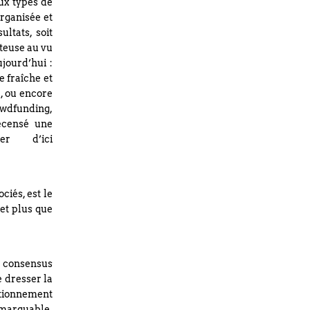
ux types de
organisée et
ltats, soit
teuse au vu
jourd’hui :
e fraîche et
, ou encore
owdfunding,
recensé une
er d’ici
ciés, est le
et plus que
au consensus
e dresser la
sitionnement
remarquable,