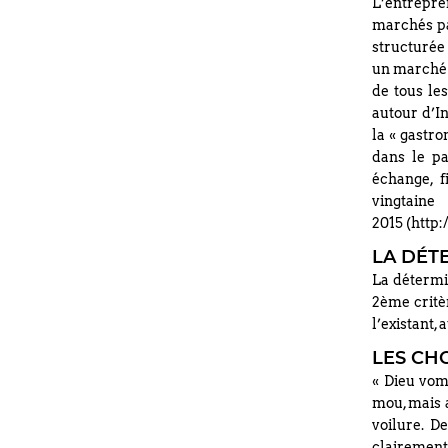
L’entrepre
marchés par
structurée
un marché 
de tous le
autour d’In
la « gastr
dans le pa
échange, f
vingtai
2015 (http
LA DÉT
La détermin
2ème critè
l’existant, 
LES CH
« Dieu vomi
mou, mais a
voilure. De
clairement 