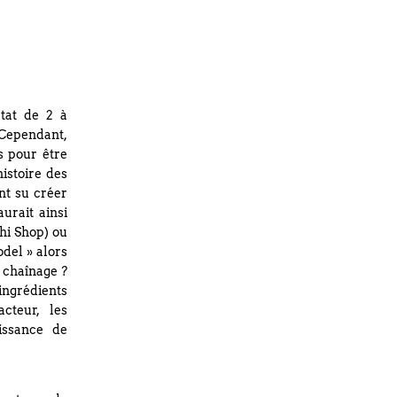
état de 2 à
 Cependant,
s pour être
istoire des
nt su créer
aurait ainsi
shi Shop) ou
odel » alors
r chaînage ?
 ingrédients
cteur, les
issance de