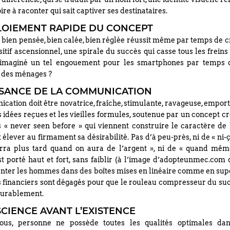
oire à raconter qui sait captiver ses destinataires.
LOIEMENT RAPIDE DU CONCEPT
 bien pensée, bien calée, bien réglée réussit même par temps de c
sitif ascensionnel, une spirale du succès qui casse tous les freins
t imaginé un tel engouement pour les smartphones par temps 
 des ménages ?
SSANCE DE LA COMMUNICATION
ation doit être novatrice, fraîche, stimulante, ravageuse, empor
 idées reçues et les vieilles formules, soutenue par un concept créa
s « never seen before » qui viennent construire le caractère de
 élever au firmament sa désirabilité. Pas d’à peu-près, ni de « ni-ça
rra plus tard quand on aura de l’argent », ni de « quand mêm
t porté haut et fort, sans faiblir (à l’image d’adopteunmec.com 
enter les hommes dans des boîtes mises en linéaire comme en su
 financiers sont dégagés pour que le rouleau compresseur du su
 durablement.
SCIENCE AVANT L’EXISTENCE
vous, personne ne possède toutes les qualités optimales dan