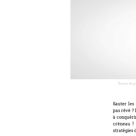
Revue de pr
Sauter les
pas rêvé ? 
à conquérir
créneau ! 
stratégies 