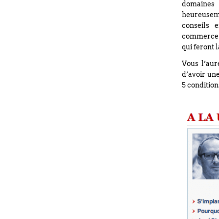
domaines 
heureuseme
conseils 
commerce qu
qui feront 
Vous l’aur
d’avoir une
5 condition