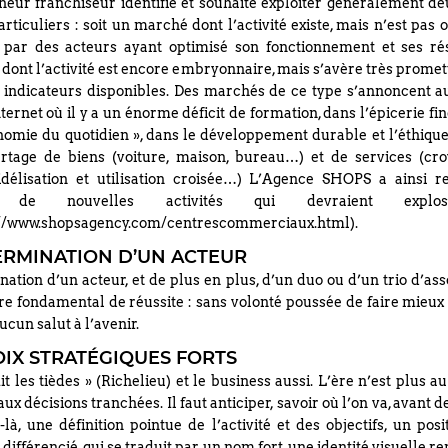
neur franchiseur identifie et souhaite exploiter généralement de
ticuliers : soit un marché dont l’activité existe, mais n’est pas 
 par des acteurs ayant optimisé son fonctionnement et ses résu
dont l’activité est encore embryonnaire, mais s’avère très promet
s indicateurs disponibles. Des marchés de ce type s’annoncent au
ternet où il y a un énorme déficit de formation, dans l’épicerie fin
onomie du quotidien », dans le développement durable et l’éthique
rtage de biens (voiture, maison, bureau…) et de services (cr
idélisation et utilisation croisée…) L’Agence SHOPS a ainsi 
ne de nouvelles activités qui devraient explos
://www.shopsagency.com/centrescommerciaux.html).
ERMINATION D’UN ACTEUR
ation d’un acteur, et de plus en plus, d’un duo ou d’un trio d’asso
re fondamental de réussite : sans volonté poussée de faire mieux 
aucun salut à l’avenir.
OIX STRATÉGIQUES FORTS
t les tièdes » (Richelieu) et le business aussi. L’ère n’est plus 
ux décisions tranchées. Il faut anticiper, savoir où l’on va, avant d
-là, une définition pointue de l’activité et des objectifs, un po
différencié, qui se traduit par un nom fort, une identité visuelle 