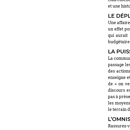
et une hist
LE DÉP
Une affaire
un effet po
qui aurai
budgétaire
LA PUI
La communic
passage les
des action
enseigne et
de « on ve
discours es
pas à prés
les moyens
le terrain
L’OMNI
Rassurez-