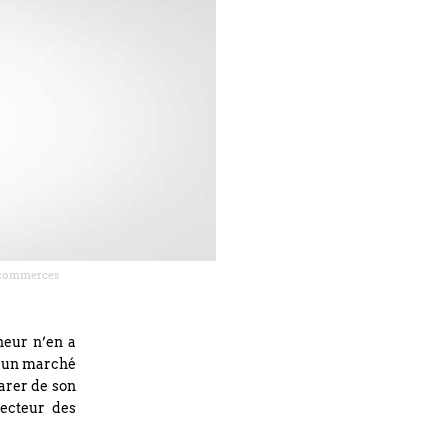
es commerces
neur n’en a
ur un marché
parer de son
recteur des