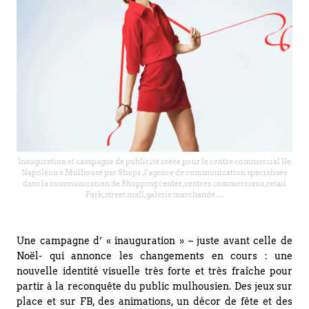
Inauguration et campagne de publicité créée pour le centre commercial Ile
Napoléon à Mulhouse par Shops , l'agence de communication spécialisée
dans la communication de Shopping center, centres commerciaux, retail
Park, street mall, galerie marchande….
Une campagne d’ « inauguration » – juste avant celle de
Noël- qui annonce les changements en cours : une
nouvelle identité visuelle très forte et très fraîche pour
partir à la reconquête du public mulhousien. Des jeux sur
place et sur FB, des animations, un décor de fête et des