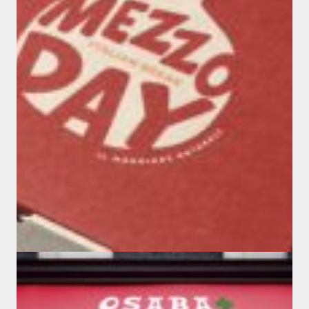
Franchise
Marques & Enseignes
Travel Retail
BRANDING MEZZODAY
#branding
#design