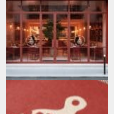
Franchise
Marques & Enseignes
Travel Retail
DESIGN MEZZODAY
#branding
#design