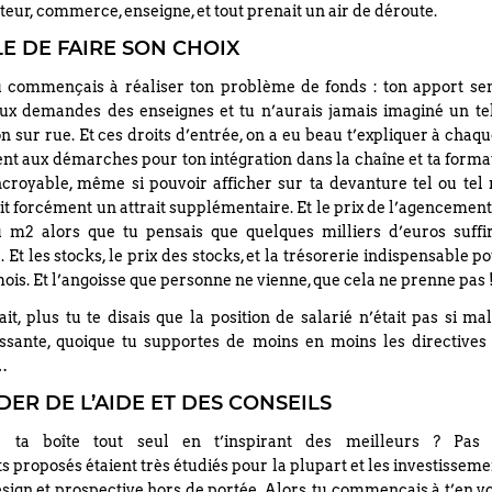
eur, commerce, enseigne, et tout prenait un air de déroute.
LE DE FAIRE SON CHOIX
u commençais à réaliser ton problème de fonds : ton apport sem
x demandes des enseignes et tu n’aurais jamais imaginé un te
n sur rue. Et ces droits d’entrée, on a eu beau t’expliquer à chaque
nt aux démarches pour ton intégration dans la chaîne et ta format
ncroyable, même si pouvoir afficher sur ta devanture tel ou te
t forcément un attrait supplémentaire. Et le prix de l’agencement
 m2 alors que tu pensais que quelques milliers d’euros suffi
 Et les stocks, le prix des stocks, et la trésorerie indispensable po
is. Et l’angoisse que personne ne vienne, que cela ne prenne pas 
ait, plus tu te disais que la position de salarié n’était pas si m
ssante, quoique tu supportes de moins en moins les directives 
…
ER DE L’AIDE ET DES CONSEILS
 ta boîte tout seul en t’inspirant des meilleurs ? Pas 
s proposés étaient très étudiés pour la plupart et les investissem
esign et prospective hors de portée. Alors, tu commençais à t’en v