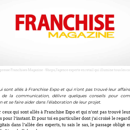
presse Franchises Magazine - Shops, l'agence experte en retail qui illumine tous les
i sont allés à Franchise Expo et qui n’ont pas trouvé leur affaire 
te de la communication, délivre quelques conseils pour comp
 et se faire aider dans l’élaboration de leur projet.
r ceux qui sont allés à Franchise Expo et qui n’ont pas trouvé leur
as pour l’instant. Et pour toi en particulier dont j’ai croisé le regar
itais dans l’allée des experts, tu sais le sas, le passage obligé e