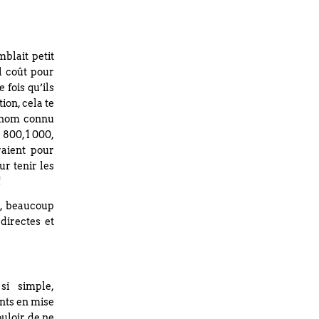
blait petit
l coût pour
 fois qu’ils
ion, cela te
l nom connu
 800, 1 000,
raient pour
ur tenir les
!
al, beaucoup
directes et
si simple,
ents en mise
ouloir de ne