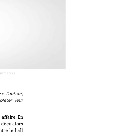
 commerces
», l’auteur,
léter leur
 affaire. En
d déçu alors
ntre le hall