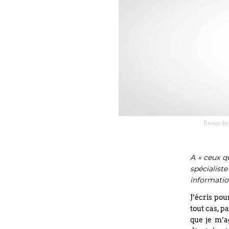
Revue de 
A « ceux qu
spécialis
information
J’écris pou
tout cas, p
que je m’ag