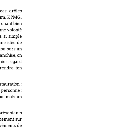
 ces drôles
sium, KPMG,
rchant bien
onne volonté
s si simple
 une idée de
 toujours un
anchise, on
rnier regard
prendre ton
stauration :
 personne :
 oui mais un
présentants
inement sur
vénients de