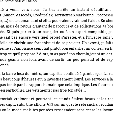
 le 2ème hall du salon.
té à venir vers nous. Tu t’es arrêté un instant déchiffrant
s (Simon Associés, Creditrelax, Territoires&Marketing, Progres
x,…) en te demandant si elles pourraient vraiment t’aider. En che
t, mais de retour d’autant de parcours et de sollicitations, ta b
iolée. Et puis parler à un banquier ou à un expert-comptable, pa
 sait pas encore vers quel projet s’arrêter, et à l’inverse sans
ficile de choisir une franchise et de se projeter. Un avocat, ça fait
ême si l’ambiance semblait plutôt bon enfant, et un conseil en fr
 trop ce qu’il propose ? Alors, tu as passé ton chemin, jetant un de
ands géants non loin, avant de sortir un peu penaud et de re
bondé.
la barre inox du métro, ton esprit a continué à gamberger. La re
s beaucoup d’heures et un investissement lourd. Les services à la
 pas tenté par le rapport humain que cela implique. Les fleurs :
eu particulier. Les vêtements : pas trop ton style…
ssortait vraiment et pourtant les stands étaient beaux et les re
nes captivants. Une affiche 4×3 sur un quai te rebranchait souda
s ou la mode, mais tes pensées ressassaient sans cesse les incon