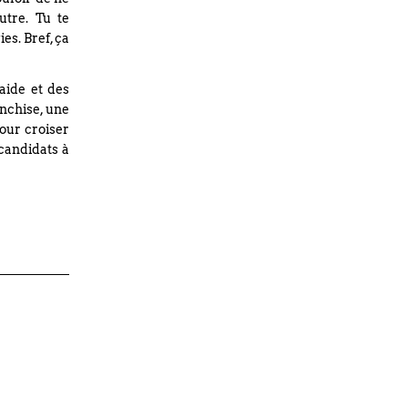
utre. Tu te
es. Bref, ça
aide et des
anchise, une
our croiser
 candidats à