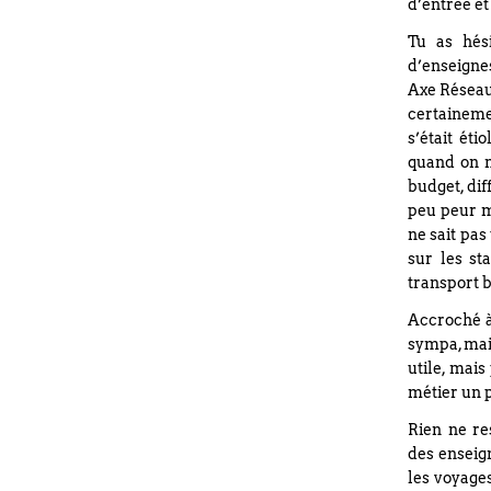
d’entrée et
Tu as hési
d’enseigne
Axe Réseau
certainemen
s’était ét
quand on ne
budget, dif
peu peur m
ne sait pas
sur les st
transport 
Accroché à 
sympa, mai
utile, mais
métier un p
Rien ne re
des enseig
les voyage