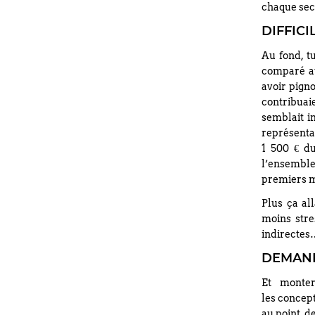
chaque sect
DIFFICI
Au fond, t
comparé au
avoir pigno
contribuaie
semblait i
représentai
1 500 € du
l’ensemble.
premiers mo
Plus ça all
moins stre
indirectes
DEMAND
Et monter
les concept
au point, d