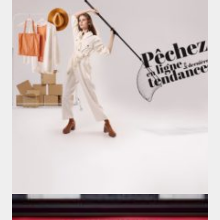
E-Shops
Shopping Center
PARIS FASHION SHOPS
#branding
#btoc
#digital
#rénovation