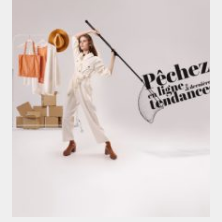
E-Shops
Shopping Center
PARIS FASHION SHOPS
#branding
#btoc
#digital
#rénovation