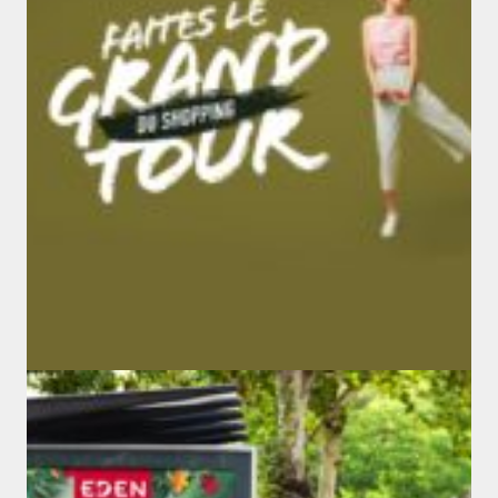
Shopping Center
GRAND TOUR
#btoc
#digital
#opening
#social media