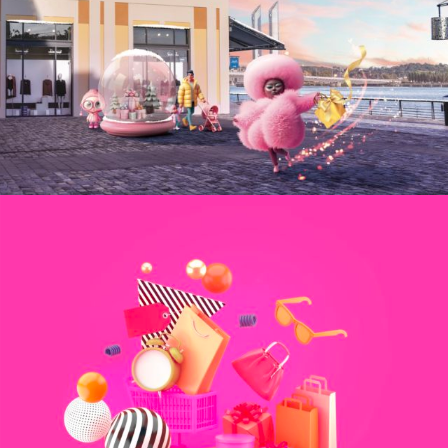
Centre ville / Quartier
Shopping Center
BORD’EAU VILLAGE, C’EST TOUTE UNE
AMBIANCE
#btoc