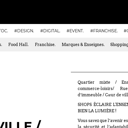
TOC.
#DESIGN.
#DIGITAL.
#EVENT.
#FRANCHISE.
#
.
Food Hall.
Franchise.
Marques & Enseignes.
Shopping
Quartier mixte / Ense
commerce-loisirs/ R
d’immeuble / Cœur de vil
SHOPS ÉCLAIRE L'ENSE
BIEN LA LUMIÈRE !
Vous savez que l’avenir est
ILLE /
la sécurité et l’adaptab