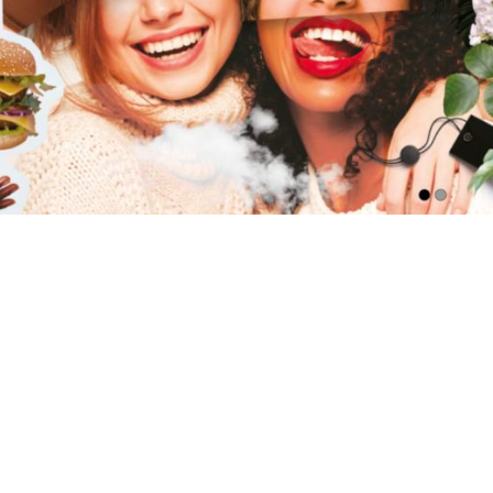
Centre ville / Quartier
Shopping Center
GRAND ANGLE
#btoc
#digital
#event