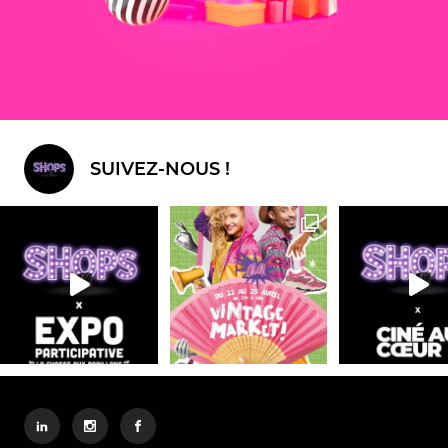
Centre ville / Quartier
QUARTIER NANTERRE COEUR
UNIVERSITÉ
#btoc
#digital
#event
#opening
#social media
SUIVEZ-NOUS !