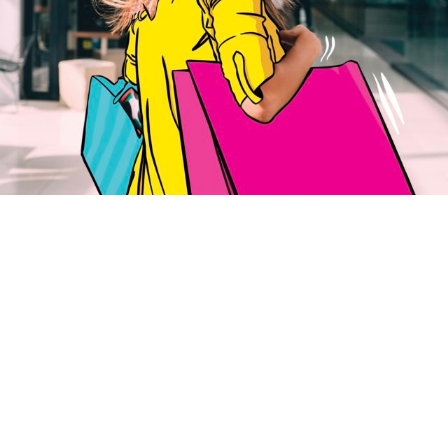
Centre ville / Quartier
CENTRE COMMERÇANT GINKO
#btoc
#digital
#event
#social media