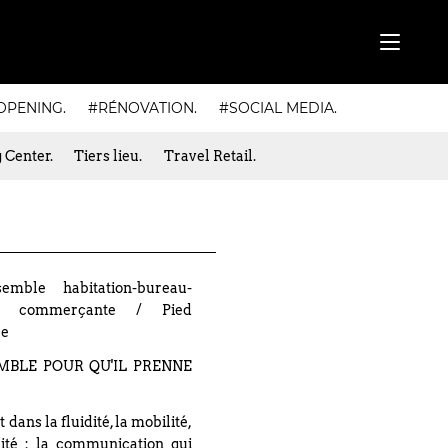
OPENING.
#RÉNOVATION.
#SOCIAL MEDIA.
 Center.
Tiers lieu.
Travel Retail.
mble habitation-bureau-
ue commerçante / Pied
le
MBLE POUR QU'IL PRENNE
 dans la fluidité, la mobilité,
ilité : la communication qui